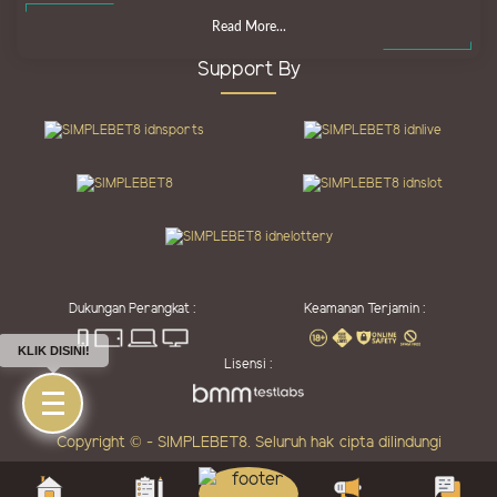
Read More...
Support By
Dukungan Perangkat :
Keamanan Terjamin :
KLIK DISINI!
Lisensi :
Copyright © - SIMPLEBET8. Seluruh hak cipta dilindungi