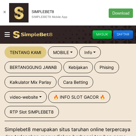
×
SIMPLEBET8
Download
SIMPLEBET8 Mobile App
MASUK
DAFTAR
TENTANG KAMI
MOBILE
Info
BERTANGGUNG JAWAB
Kebijakan
Phising
Kalkulator Mix Parlay
Cara Betting
video-website
🔥 INFO SLOT GACOR 🔥
RTP Slot SIMPLEBET8
Simplebet8 merupakan situs taruhan online terpercaya