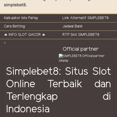
simplebet8.
Kalkulator Mix Parlay
Link Alternatif SIMPLEBET8
Cara Betting
Jadwal Bank
🔥 INFO SLOT GACOR 🔥
RTP Slot SIMPLEBET8
<
Official partner
Simplebet8: Situs Slot
Online Terbaik dan
Terlengkap di
Indonesia