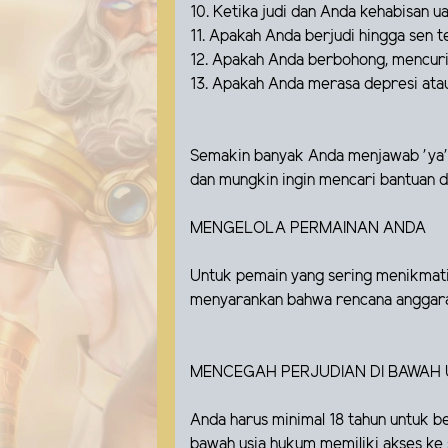
10. Ketika judi dan Anda kehabisan u
11. Apakah Anda berjudi hingga sen t
12. Apakah Anda berbohong, mencuri
13. Apakah Anda merasa depresi atau
Semakin banyak Anda menjawab 'ya' 
dan mungkin ingin mencari bantuan da
MENGELOLA PERMAINAN ANDA
Untuk pemain yang sering menikmati
menyarankan bahwa rencana anggaran
MENCEGAH PERJUDIAN DI BAWAH
Anda harus minimal 18 tahun untuk 
bawah usia hukum memiliki akses ke s