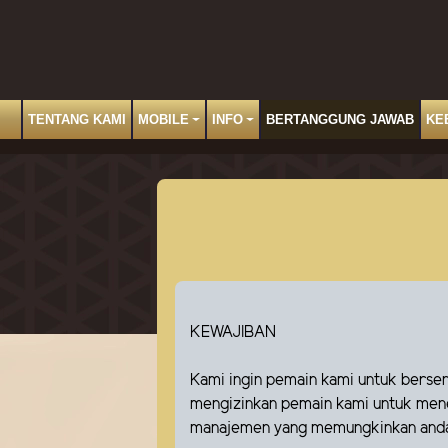
TENTANG KAMI
MOBILE
INFO
BERTANGGUNG JAWAB
KE
KEWAJIBAN
Kami ingin pemain kami untuk bers
mengizinkan pemain kami untuk men
manajemen yang memungkinkan anda 