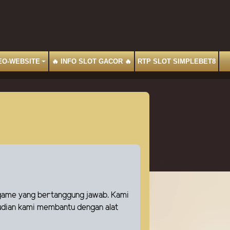
EO-WEBSITE
🔥 INFO SLOT GACOR 🔥
RTP SLOT SIMPLEBET8
 game yang bertanggung jawab. Kami
dian kami membantu dengan alat